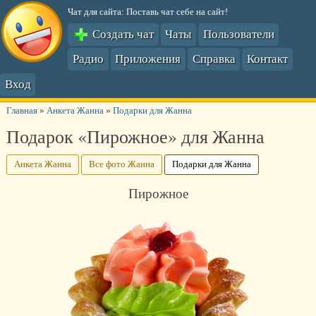
Чат для сайта: Поставь чат себе на сайт!
Создать чат
Чаты
Пользователи
Радио
Приложения
Справка
Контакт
Вход
Главная
»
Анкета Жанна
»
Подарки для Жанна
Подарок «Пирожное» для Жанна
Анкета Жанна
Все фото Жанна
Подарки для Жанна
Пирожное