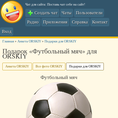
Чат для сайта: Поставь чат себе на сайт!
Создать чат
Чаты
Пользователи
Радио
Приложения
Справка
Контакт
Вход
Главная
»
Анкета ORSKIY
»
Подарки для ORSKIY
Подарок «Футбольный мяч» для
ORSKIY
Анкета ORSKIY
Все фото ORSKIY
Подарки для ORSKIY
Футбольный мяч