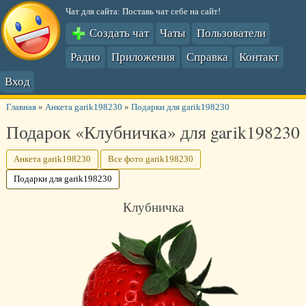
Чат для сайта: Поставь чат себе на сайт!
Создать чат
Чаты
Пользователи
Радио
Приложения
Справка
Контакт
Вход
Главная
»
Анкета garik198230
»
Подарки для garik198230
Подарок «Клубничка» для garik198230
Анкета garik198230
Все фото garik198230
Подарки для garik198230
Клубничка