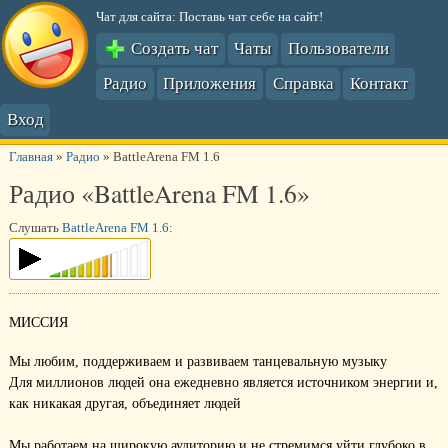
Чат для сайта: Поставь чат себе на сайт!
Создать чат
Чаты
Пользователи
Радио
Приложения
Справка
Контакт
Вход
Главная
»
Радио
»
BattleArena FM 1.6
Радио «BattleArena FM 1.6»
Слушать
BattleArena FM 1.6
:
МИССИЯ
Мы любим, поддерживаем и развиваем танцевальную музыку
Для миллионов людей она ежедневно является источником энергии и,
как никакая другая, объединяет людей
Мы работаем на широкую аудиторию и не стремимся уйти глубоко в