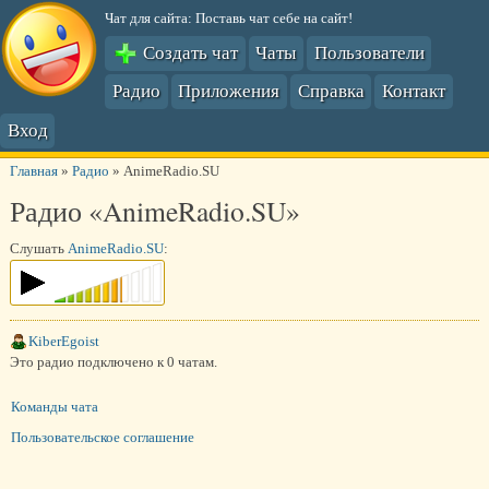
Чат для сайта: Поставь чат себе на сайт!
Создать чат
Чаты
Пользователи
Радио
Приложения
Справка
Контакт
Вход
Главная
»
Радио
»
AnimeRadio.SU
Радио «AnimeRadio.SU»
Слушать
AnimeRadio.SU
:
KiberEgoist
Это радио подключено к 0 чатам.
Команды чата
Пользовательское соглашение