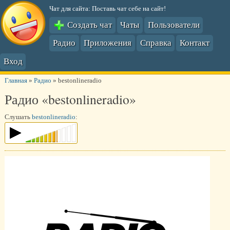
Чат для сайта: Поставь чат себе на сайт!
Создать чат
Чаты
Пользователи
Радио
Приложения
Справка
Контакт
Вход
Главная
»
Радио
»
bestonlineradio
Радио «bestonlineradio»
Слушать
bestonlineradio
: