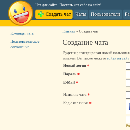
Чат для сайта: Поставь чат себе на сайт!
Создать чат
Чаты
Пользователи
Р
Главная
»
Создать чат
Команды чата
Создание чата
Пользовательское
соглашение
Будет зарегистрирован новый пользоват
именем. Вы также можете
войти на сайт
*
Новый логин
*
Пароль
*
E-Mail
*
Название чата
*
Код с картинки
Вв