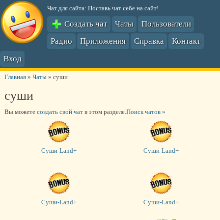
Чат для сайта: Поставь чат себе на сайт!
Создать чат
Чаты
Пользователи
Радио
Приложения
Справка
Контакт
Вход
Главная
»
Чаты
»
суши
суши
Вы можете
создать свой чат
в этом разделе.
Поиск чатов »
Суши-Land+
Суши-Land+
Суши-Land+
Суши-Land+