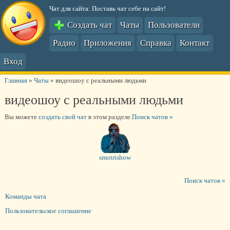
Чат для сайта: Поставь чат себе на сайт!
Создать чат
Чаты
Пользователи
Радио
Приложения
Справка
Контакт
Вход
Главная
»
Чаты
»
видеошоу с реальными людьми
видеошоу с реальными людьми
Вы можете
создать свой чат
в этом разделе.
Поиск чатов »
smotrishow
Поиск чатов »
Команды чата
Пользовательское соглашение