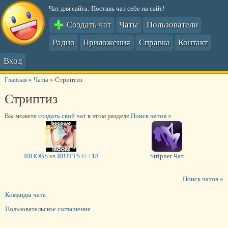
Чат для сайта: Поставь чат себе на сайт!
Создать чат
Чаты
Пользователи
Радио
Приложения
Справка
Контакт
Вход
Главная
»
Чаты
»
Стриптиз
Стриптиз
Вы можете
создать свой чат
в этом разделе.
Поиск чатов »
IBOOBS vs IBUTTS.© +18
Stripnet Чат
Поиск чатов »
Команды чата
Пользовательское соглашение