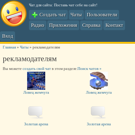
Чат для сайта: Поставь чат себе на сайт!
Создать чат
Чаты
Пользователи
Радио
Приложения
Справка
Контакт
Вход
Главная
»
Чаты
»
рекламодателям
рекламодателям
Вы можете
создать свой чат
в этом разделе.
Поиск чатов »
Ловец жемчуга
Ловец жемчуга
Золотая арена
Золотая арена