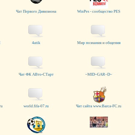
Чат Первого Дивизиона
WinPes - сообщество PES
Я
4atik
Мир познания и общения
Чат ФК АВто-СТарт
~MID~GAR~D~
ru
world.fifa-07.ru
Чат сайта www.Barca-FC.ru