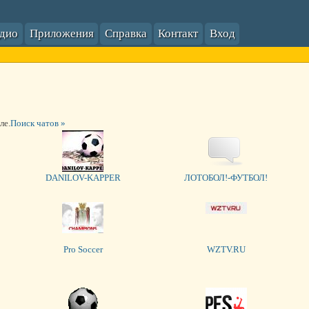
адио
Приложения
Справка
Контакт
Вход
ле.
Поиск чатов »
DANILOV-KAPPER
ЛОТОБОЛ!-ФУТБОЛ!
Pro Soccer
WZTV.RU