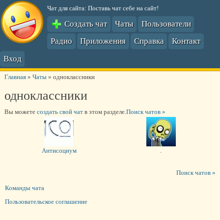
Чат для сайта: Поставь чат себе на сайт!
Создать чат
Чаты
Пользователи
Радио
Приложения
Справка
Контакт
Вход
Главная
»
Чаты
»
одноклассники
одноклассники
Вы можете
создать свой чат
в этом разделе.
Поиск чатов »
Антисоциум
.
Поиск чатов »
Команды чата
Пользовательское соглашение