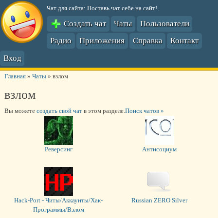
Чат для сайта: Поставь чат себе на сайт!
Создать чат
Чаты
Пользователи
Радио
Приложения
Справка
Контакт
Вход
Главная
»
Чаты
»
взлом
взлом
Вы можете
создать свой чат
в этом разделе.
Поиск чатов »
Реверсинг
Антисоциум
Hack-Port - Читы/Аккаунты/Хак-
Russian ZERO Silver
Программы/Взлом