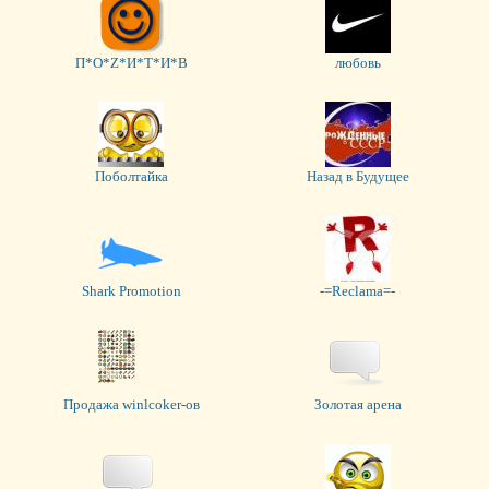
П*О*Z*И*Т*И*В
любовь
Поболтайка
Назад в Будущее
Shark Promotion
-=Reclama=-
Продажа winlcoker-ов
Золотая арена